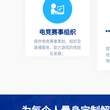
制服
电竞赛事组织
提供电竞赛事策划、组织及
直播服务，助力游戏的竞技
游戏角
提
化发展；
技能、
包
。
用