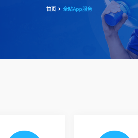
首页
全站app服务