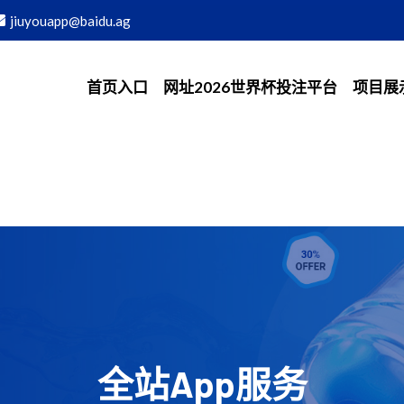
jiuyouapp@baidu.ag
首页入口
网址2026世界杯投注平台
项目展
全站app服务