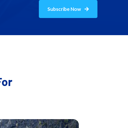
Subscribe Now
For