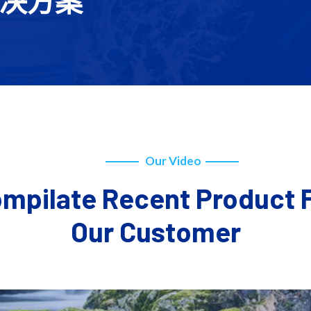
决方案
Our Video
mpilate Recent Product 
Our Customer