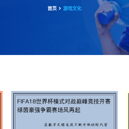
首页
游戏文化