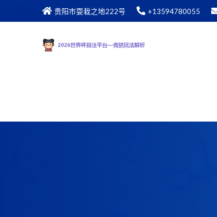
贵阳市耍栽之地222号
+13594780055