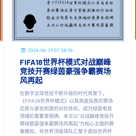
2026-06-19 07:18:56
FIFA18世界杯模式对战巅峰
竞技开赛绿茵豪强争霸赛场
风再起
在数字足球竞技不断升级的时代背景下，
《FIFA18世界杯模式》以其高度拟真的赛场
还原与紧张刺激的对抗体验，成为绿茵电竞
领域的重要里程碑。本次以“对战巅峰竞技开
赛绿茵豪强争霸赛场风再起”为核心主题的赛
事模拟，将世界顶级球队汇聚于虚拟世界杯