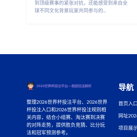
到顶级赛事的紧张对抗，还能感受到来自全
球不同文化背景玩家共同参与的...
导航
整理2026世界杯投注平台、2026世界
首页入
杯投注入口和2026世界杯投注规则相
网址20
关内容，结合小组赛、淘汰赛到决赛
的对阵走势，提供胜负竞猜、比分玩
项目展
法和冠军预测参考。